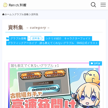
ホーム
グラブル攻略
資料集
資料集
– category –
グラブル攻略
資料集
シナリオ紹介
キャラクターフェイト
グラフィックアーカイブ
誰も教えてくれないグラブル
SNS公式イラスト
資料集